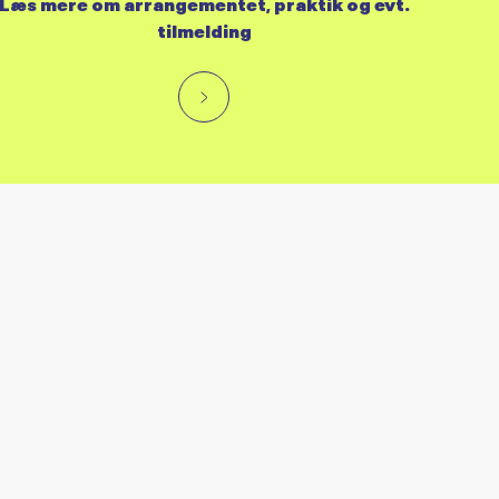
Læs mere om arrangementet, praktik og evt.
tilmelding
RES KALENDER