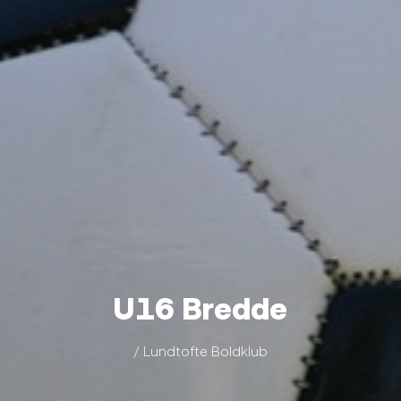
U16 Bredde
/ Lundtofte Boldklub