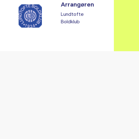
Arrangøren
Lundtofte
Boldklub
Vi fandt ingen relaterede arrangementer...
RE ARRANGEMENTER I VO
Gå til kalender