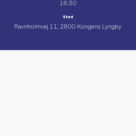
16:30
Sted
Ravnholmvej 11, 2800 Kongens Lyngby
UDFORSK AND