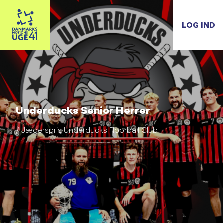
LOG IND
Underducks Senior Herrer
/ Jægerspris Underducks Floorball Club