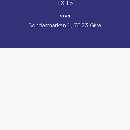
16:15
Sted
Søndermarken 1, 7323 Give
UDFORSK AND