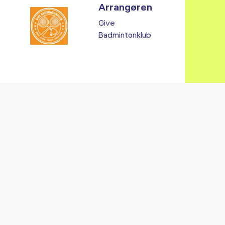
Arrangøren
Give
Badmintonklub
Vi fandt ingen relaterede arrangementer...
RE ARRANGEMENTER I VO
Gå til kalender