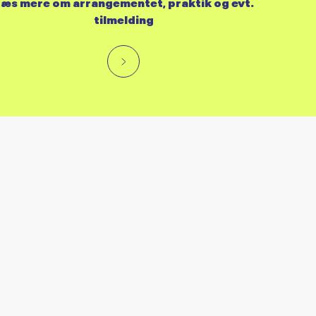
æs mere om arrangementet, praktik og evt.
tilmelding
RES KALENDER