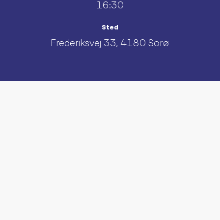
16:30
Sted
Frederiksvej 33, 4180 Sorø
UDFORSK AND