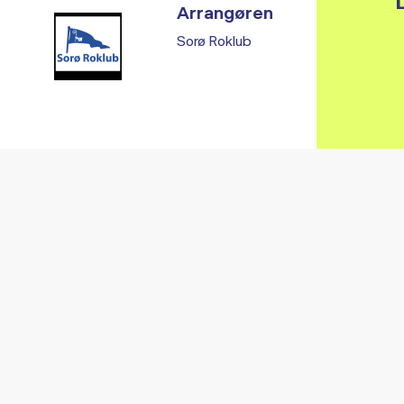
L
Arrangøren
Sorø Roklub
Vi fandt ingen relaterede arrangementer...
RE ARRANGEMENTER I VO
Gå til kalender