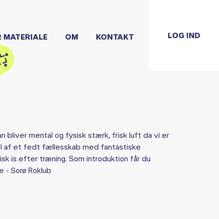
LOG IND
R MATERIALE
OM
KONTAKT
an bliver mental og fysisk stærk, frisk luft da vi er
el af et fedt fællesskab med fantastiske
sk is efter træning. Som introduktion får du
 - Sorø Roklub