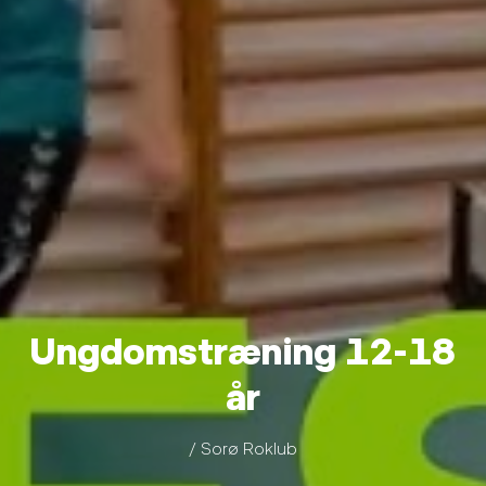
Ungdomstræning 12-18
år
/ Sorø Roklub