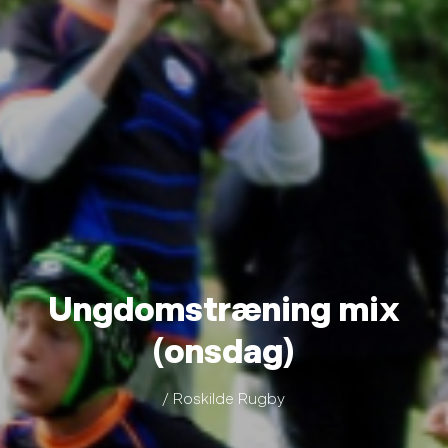
Ungdomstræning mix
(onsdag)
/ Roskilde Rugby