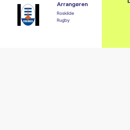
L
Arrangøren
Roskilde
Rugby
Vi fandt ingen relaterede arrangementer...
RE ARRANGEMENTER I VO
Gå til kalender