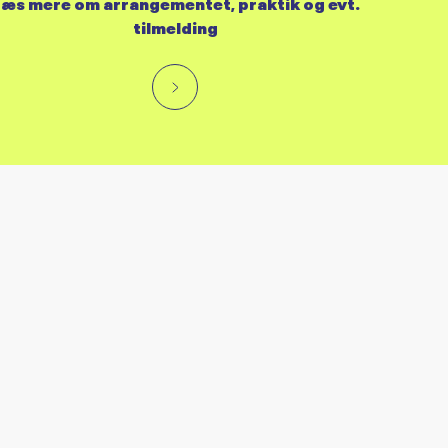
æs mere om arrangementet, praktik og evt.
tilmelding
RES KALENDER