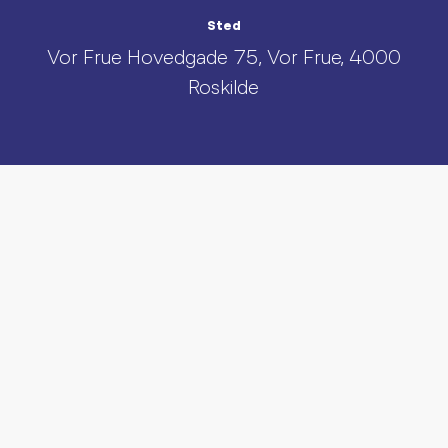
Sted
Vor Frue Hovedgade 75, Vor Frue, 4000
Roskilde
UDFORSK AND