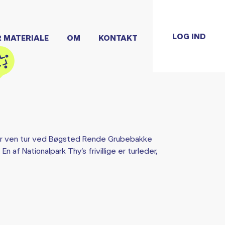
LOG IND
R MATERIALE
OM
KONTAKT
r ven tur ved Bøgsted Rende Grubebakke
n af Nationalpark Thy’s frivillige er turleder,