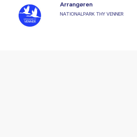
Arrangøren
NATIONALPARK THY VENNER
Vi fandt ingen relaterede arrangementer...
RE ARRANGEMENTER I VO
Gå til kalender