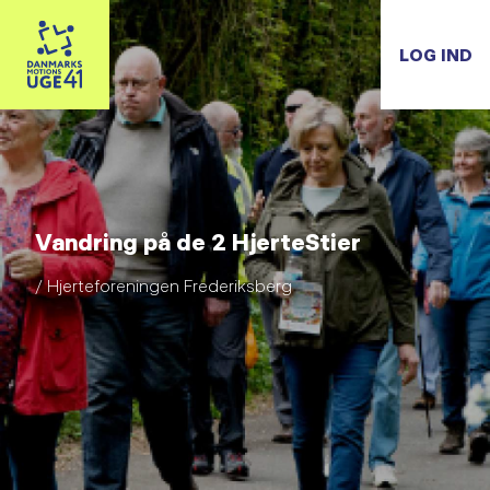
LOG IND
Vandring på de 2 HjerteStier
/ Hjerteforeningen Frederiksberg