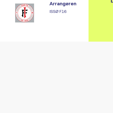
L
Arrangøren
ISSØ F16
Vi fandt ingen relaterede arrangementer...
RE ARRANGEMENTER I VO
Gå til kalender