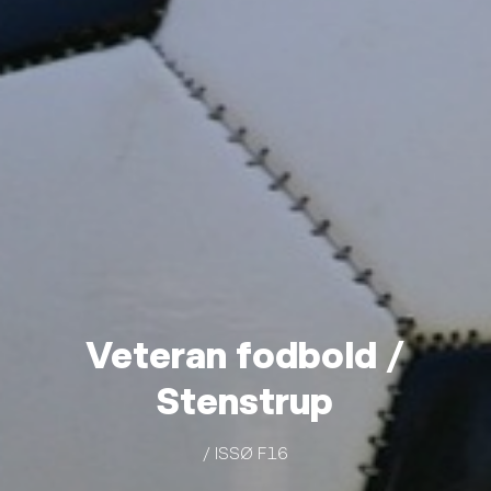
Veteran fodbold /
Stenstrup
/ ISSØ F16