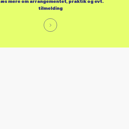
æs mere om arrangementet, praktik og evt.
tilmelding
RES KALENDER