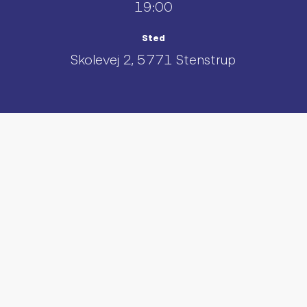
19:00
Sted
Skolevej 2, 5771 Stenstrup
UDFORSK AND