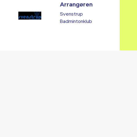
Arrangøren
Svenstrup
Badmintonklub
Vi fandt ingen relaterede arrangementer...
RE ARRANGEMENTER I VO
Gå til kalender