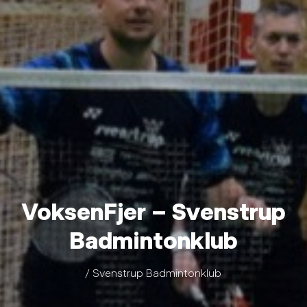
VoksenFjer – Svenstrup
Badmintonklub
/ Svenstrup Badmintonklub