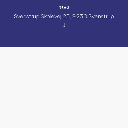
Sted
Svenstrup Skolevej 23, 9230 Svenstrup
J
UDFORSK AND