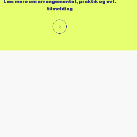
Læs mere om arrangementet, praktik og evt.
tilmelding
RES KALENDER