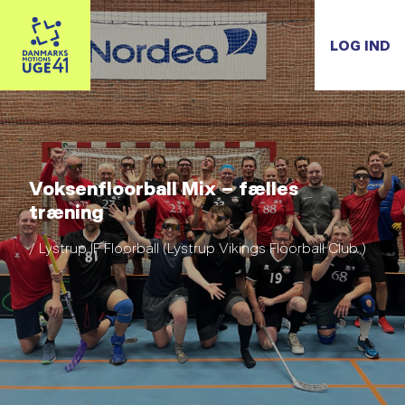
LOG IND
Voksenfloorball Mix – fælles
træning
/ Lystrup IF Floorball (Lystrup Vikings Floorball Club )