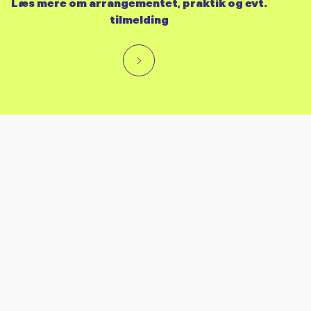
Læs mere om arrangementet, praktik og evt.
tilmelding
RES KALENDER