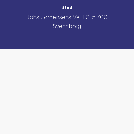
Sted
Johs Jørgensens Vej 10, 5700
Svendborg
UDFORSK AND