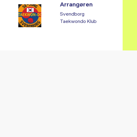
Arrangøren
Svendborg
Taekwondo Klub
Vi fandt ingen relaterede arrangementer...
RE ARRANGEMENTER I VO
Gå til kalender