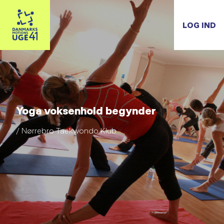
LOG IND
Yoga voksenhold begynder
/ Nørrebro Taekwondo Klub