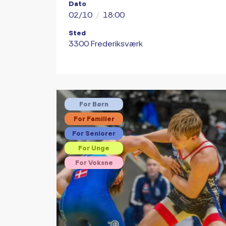
Dato
02/10
/
18:00
Sted
3300 Frederiksværk
For Børn
For Familier
For Seniorer
For Unge
For Voksne