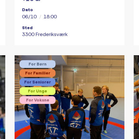
Dato
06/10
/
18:00
Sted
3300 Frederiksværk
For Børn
For Familier
For Seniorer
For Unge
For Voksne