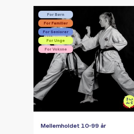
For Børn
For Familier
For Seniorer
For Unge
For Voksne
Mellemholdet 10-99 år