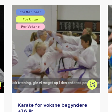
For Seniorer
For Unge
For Voksne
Karate for voksne begyndere
+16 år