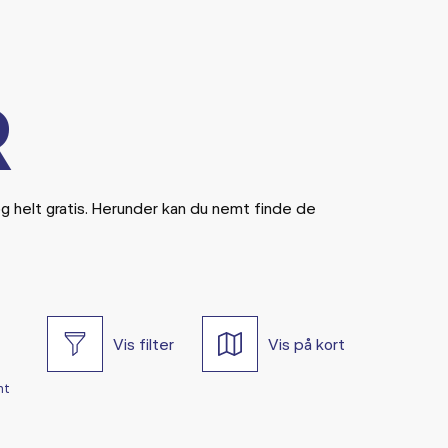
R
og helt gratis. Herunder kan du nemt finde de
Vis filter
Vis på kort
nt