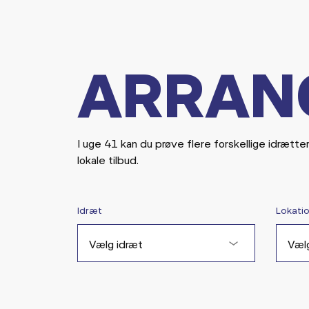
ARRAN
I uge 41 kan du prøve flere forskellige idrætte
lokale tilbud.
Idræt
Lokati
Vælg idræt
Vælg