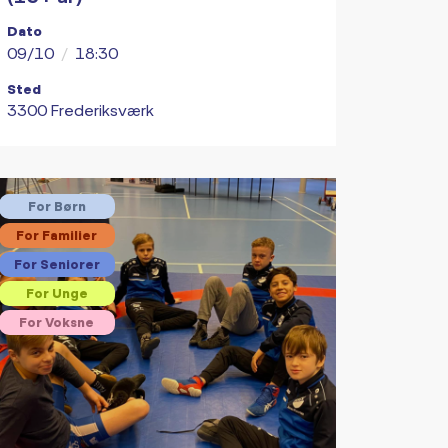
Dato
09/10
/
18:30
Sted
3300 Frederiksværk
For Børn
For Familier
For Seniorer
For Unge
For Voksne