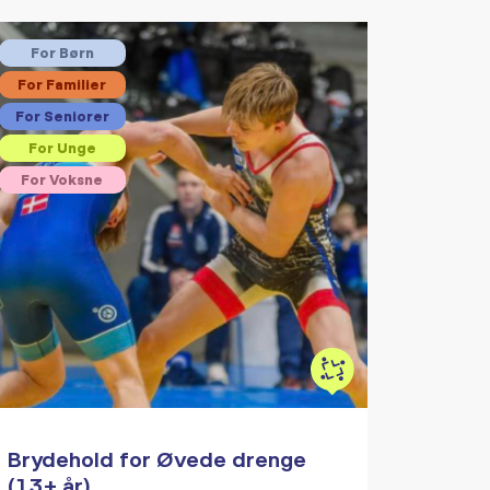
For Børn
For Familier
For Seniorer
For Unge
For Voksne
Brydehold for Øvede drenge
(13+ år)