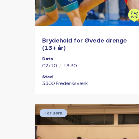
Brydehold for Øvede drenge
(13+ år)
Dato
02/10
/
18:30
Sted
3300 Frederiksværk
For Børn