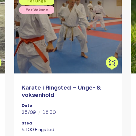
For Unge
For Voksne
Karate i Ringsted – Unge- &
voksenhold
Dato
25/09
/
18:30
Sted
4100 Ringsted