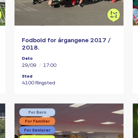
Fodbold for årgangene 2017 /
2018.
Dato
29/09
/
17:00
Sted
4100 Ringsted
For Børn
For Familier
For Seniorer