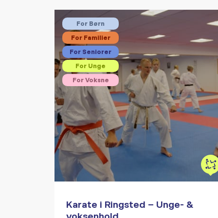
For Børn
For Familier
For Seniorer
For Unge
For Voksne
Karate i Ringsted – Unge- &
voksenhold