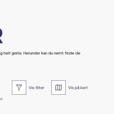
R
og helt gratis. Herunder kan du nemt finde de
Vis filter
Vis på kort
nt