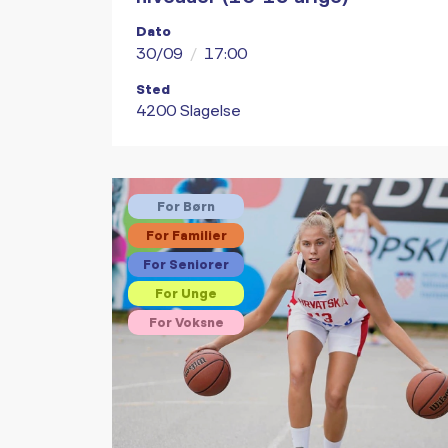
Dato
30/09
/
17:00
Sted
4200 Slagelse
For Børn
For Familier
For Seniorer
For Unge
For Voksne