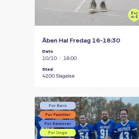
Åben Hal Fredag 16-18:30
Dato
10/10
/
16:00
Sted
4200 Slagelse
For Børn
For Familier
For Seniorer
For Unge