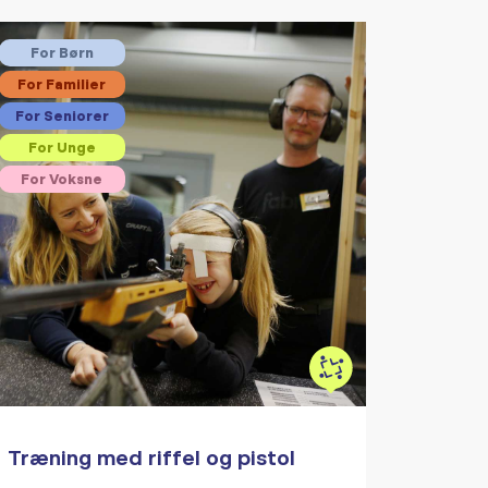
For Børn
For Familier
For Seniorer
For Unge
For Voksne
Træning med riffel og pistol