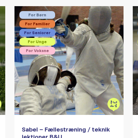
For Børn
For Familier
For Seniorer
For Unge
For Voksne
Sabel – Fællestræning / teknik
lektioner B&U