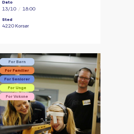
Dato
13/10
/
18:00
Sted
4220 Korsør
For Børn
For Familier
For Seniorer
For Unge
For Voksne