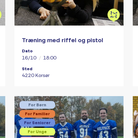
Træning med riffel og pistol
Dato
16/10
/
18:00
Sted
4220 Korsør
For Børn
For Familier
For Seniorer
For Unge