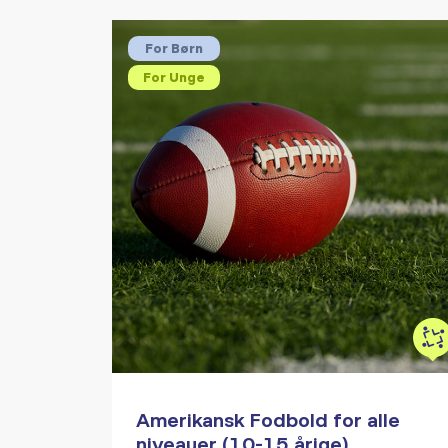
For Børn
For Unge
Amerikansk Fodbold for alle
niveauer (10-15 årige)