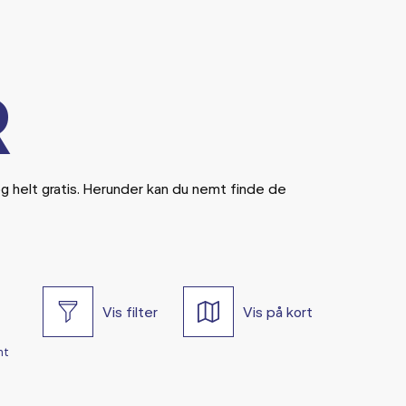
R
og helt gratis. Herunder kan du nemt finde de
Vis filter
Vis på kort
nt