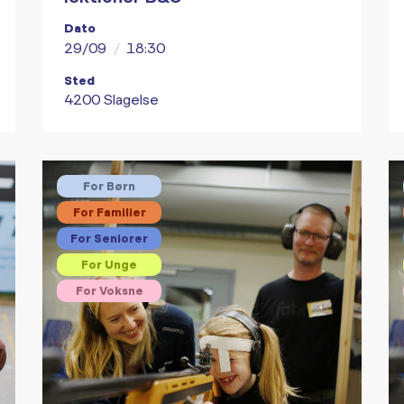
Dato
29/09
/
18:30
Sted
4200 Slagelse
For Børn
For Familier
For Seniorer
For Unge
For Voksne