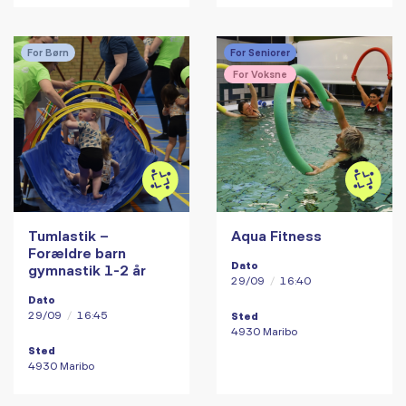
For Børn
For Seniorer
For Voksne
Tumlastik –
Aqua Fitness
Forældre barn
Dato
gymnastik 1-2 år
29/09
/
16:40
Dato
29/09
/
16:45
Sted
4930 Maribo
Sted
4930 Maribo