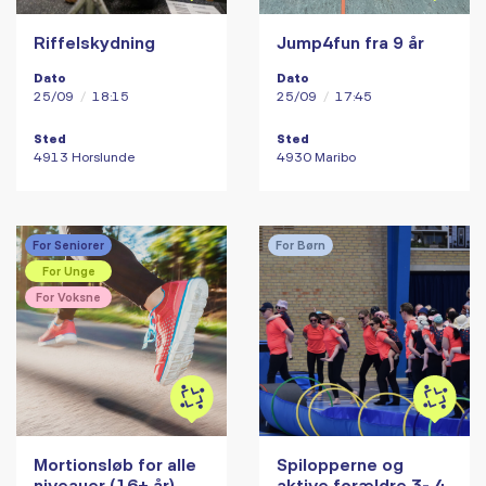
Riffelskydning
Jump4fun fra 9 år
Dato
Dato
25/09
/
18:15
25/09
/
17:45
Sted
Sted
4913 Horslunde
4930 Maribo
For Seniorer
For Børn
For Unge
For Voksne
Mortionsløb for alle
Spilopperne og
niveauer (16+ år)
aktive forældre 3- 4