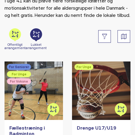
I uge 41 kan du prøve flere forskellige idrætter og
motionsaktiviteter for alle aldersgrupper i hele Danmark -
og helt gratis. Herunder kan du nemt finde de lokale tilbud.
Offentligt
Lukket
arrangement
arrangement
For Seniorer
For Unge
For Unge
For Voksne
Fællestræning i
Drenge U17/U19
Badminton