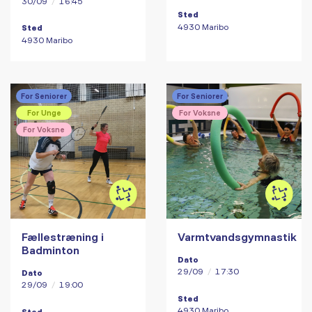
30/09
/
16:45
Sted
4930 Maribo
Sted
4930 Maribo
For Seniorer
For Seniorer
For Unge
For Voksne
For Voksne
Fællestræning i
Varmtvandsgymnastik
Badminton
Dato
29/09
/
17:30
Dato
29/09
/
19:00
Sted
4930 Maribo
Sted