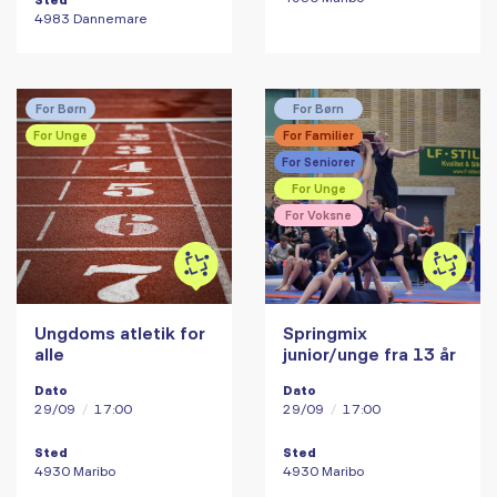
4983 Dannemare
For Børn
For Børn
For Unge
For Familier
For Seniorer
For Unge
For Voksne
Ungdoms atletik for
Springmix
alle
junior/unge fra 13 år
Dato
Dato
29/09
/
17:00
29/09
/
17:00
Sted
Sted
4930 Maribo
4930 Maribo