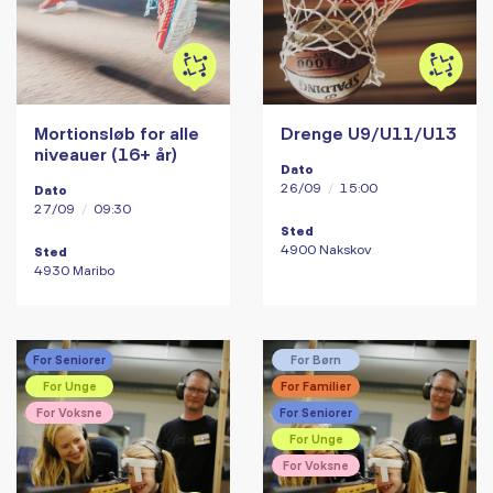
Mortionsløb for alle
Drenge U9/U11/U13
niveauer (16+ år)
Dato
26/09
/
15:00
Dato
27/09
/
09:30
Sted
4900 Nakskov
Sted
4930 Maribo
For Seniorer
For Børn
For Unge
For Familier
For Voksne
For Seniorer
For Unge
For Voksne