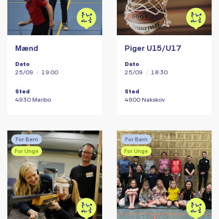
Mænd
Piger U15/U17
Dato
Dato
25/09
/
19:00
25/09
/
18:30
Sted
Sted
4930 Maribo
4900 Nakskov
For Børn
For Børn
For Unge
For Unge