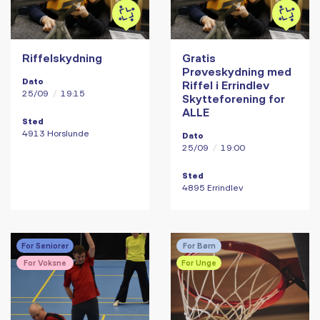
Riffelskydning
Gratis
Prøveskydning med
Dato
Riffel i Errindlev
25/09
/
19:15
Skytteforening for
ALLE
Sted
4913 Horslunde
Dato
25/09
/
19:00
Sted
4895 Errindlev
For Seniorer
For Børn
For Voksne
For Unge