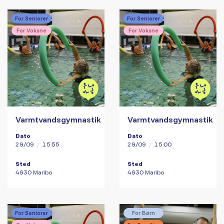
For Seniorer
For Seniorer
For Voksne
For Voksne
Varmtvandsgymnastik
Varmtvandsgymnastik
Dato
Dato
29/09
/
15:55
29/09
/
15:00
Sted
Sted
4930 Maribo
4930 Maribo
For Seniorer
For Børn