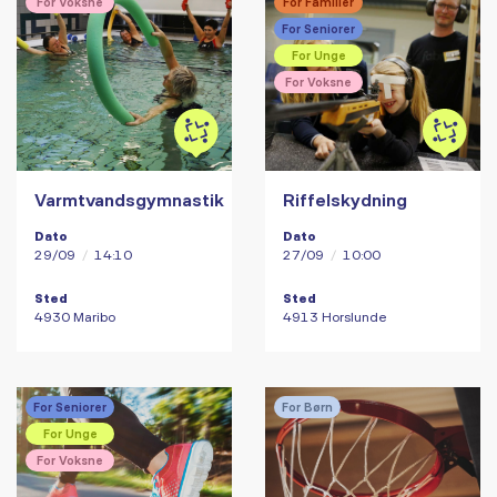
For Voksne
For Familier
For Seniorer
For Unge
For Voksne
Varmtvandsgymnastik
Riffelskydning
Dato
Dato
29/09
/
14:10
27/09
/
10:00
Sted
Sted
4930 Maribo
4913 Horslunde
For Seniorer
For Børn
For Unge
For Voksne