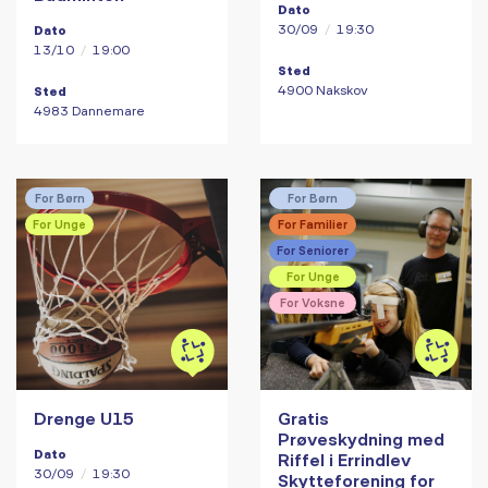
Dato
30/09
/
19:30
Dato
13/10
/
19:00
Sted
4900 Nakskov
Sted
4983 Dannemare
For Børn
For Børn
For Unge
For Familier
For Seniorer
For Unge
For Voksne
Drenge U15
Gratis
Prøveskydning med
Dato
Riffel i Errindlev
30/09
/
19:30
Skytteforening for