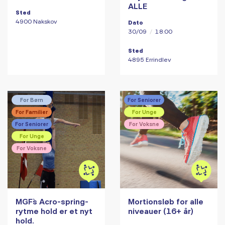
ALLE
Sted
4900 Nakskov
Dato
30/09
/
18:00
Sted
4895 Errindlev
For Børn
For Seniorer
For Familier
For Unge
For Seniorer
For Voksne
For Unge
For Voksne
MGF`s Acro-spring-
Mortionsløb for alle
rytme hold er et nyt
niveauer (16+ år)
hold.