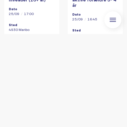
år
Dato
25/09
/
17:00
Dato
25/09
/
16:45
Sted
4930 Maribo
Sted
4930 Maribo
For Seniorer
For Seniorer
For Voksne
For Voksne
Varmtvandsgymnastik
Varmtvandsgymnastik
Dato
Dato