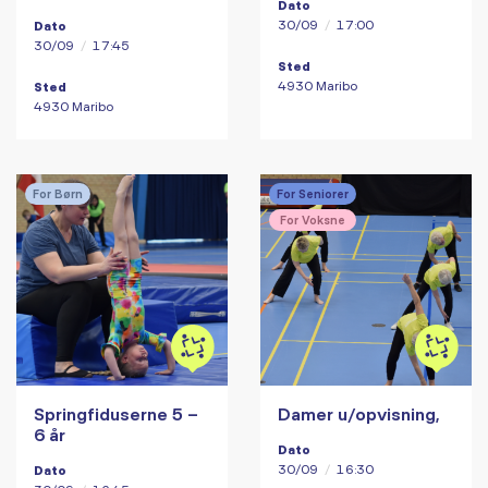
Dato
30/09
/
17:00
Dato
30/09
/
17:45
Sted
4930 Maribo
Sted
4930 Maribo
For Børn
For Seniorer
For Voksne
Springfiduserne 5 –
Damer u/opvisning,
6 år
Dato
30/09
/
16:30
Dato