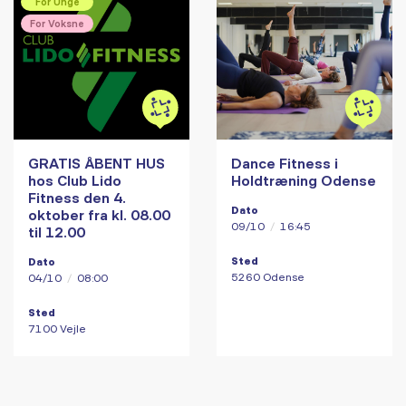
For Unge
For Voksne
GRATIS ÅBENT HUS
Dance Fitness i
hos Club Lido
Holdtræning Odense
Fitness den 4.
Dato
oktober fra kl. 08.00
09/10
/
16:45
til 12.00
Sted
Dato
5260 Odense
04/10
/
08:00
Sted
7100 Vejle