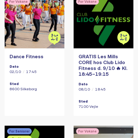
For Voksne
For Voksne
Dance Fitness
GRATIS Les Mills
CORE hos Club Lido
Dato
Fitness d. 9/10 🔥 Kl.
02/10
/
17:45
18:45–19:15
Sted
Dato
8600 Silkeborg
08/10
/
18:45
Sted
7100 Vejle
For Seniorer
For Voksne