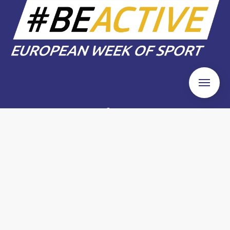
Danmarks Motionsuge
Vesterbrogade 6D
1620 København
Tlf. 22525340