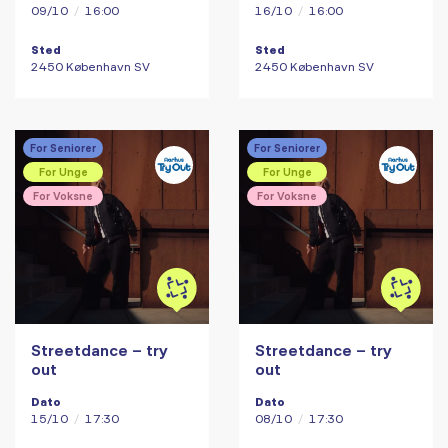
09/10
/
16:00
16/10
/
16:00
Sted
Sted
2450 København SV
2450 København SV
For Seniorer
For Seniorer
For Unge
For Unge
For Voksne
For Voksne
Streetdance – try
Streetdance – try
out
out
Dato
Dato
15/10
/
17:30
08/10
/
17:30