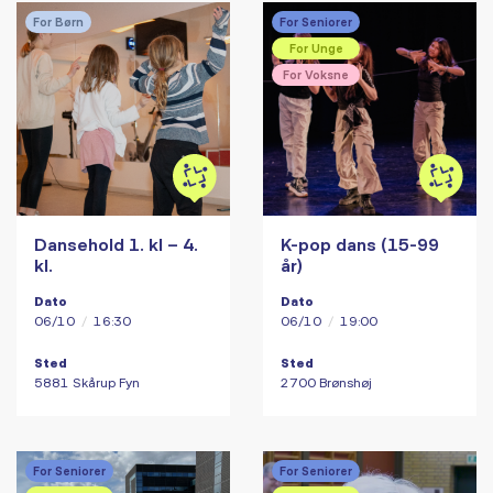
For Børn
For Seniorer
For Unge
For Voksne
Dansehold 1. kl – 4.
K-pop dans (15-99
kl.
år)
Dato
Dato
06/10
/
16:30
06/10
/
19:00
Sted
Sted
5881 Skårup Fyn
2700 Brønshøj
For Seniorer
For Seniorer