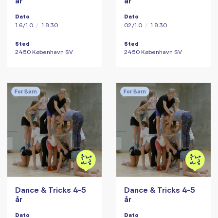
år
år
Dato
Dato
16/10
/
18:30
02/10
/
18:30
Sted
Sted
2450 København SV
2450 København SV
For Børn
For Børn
Dance & Tricks 4-5
Dance & Tricks 4-5
år
år
Dato
Dato