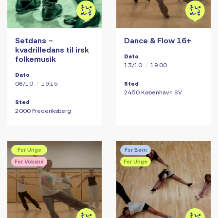
Setdans –
Dance & Flow 16+
kvadrilledans til irsk
Dato
folkemusik
13/10
/
19:00
Dato
06/10
/
19:15
Sted
2450 København SV
Sted
2000 Frederiksberg
For Unge
For Børn
For Voksne
For Unge