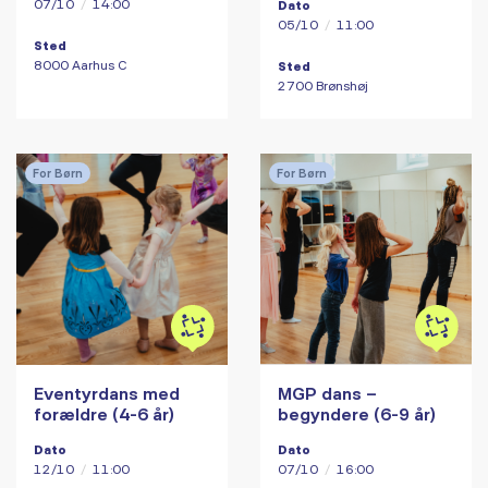
07/10
/
14:00
Dato
05/10
/
11:00
Sted
8000 Aarhus C
Sted
2700 Brønshøj
For Børn
For Børn
Eventyrdans med
MGP dans –
forældre (4-6 år)
begyndere (6-9 år)
Dato
Dato
12/10
/
11:00
07/10
/
16:00