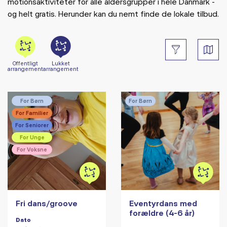
motionsaktiviteter for alle aldersgrupper i hele Danmark -
og helt gratis. Herunder kan du nemt finde de lokale tilbud.
Offentligt
Lukket
arrangement
arrangement
For Børn
For Børn
For Familier
For Seniorer
For Unge
For Voksne
Fri dans/groove
Eventyrdans med
forældre (4-6 år)
Dato