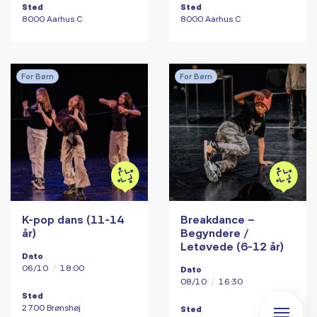
Sted
Sted
8000 Aarhus C
8000 Aarhus C
For Børn
For Børn
K-pop dans (11-14
Breakdance –
år)
Begyndere /
Letøvede (6-12 år)
Dato
06/10
/
18:00
Dato
08/10
/
16:30
Sted
2700 Brønshøj
Sted