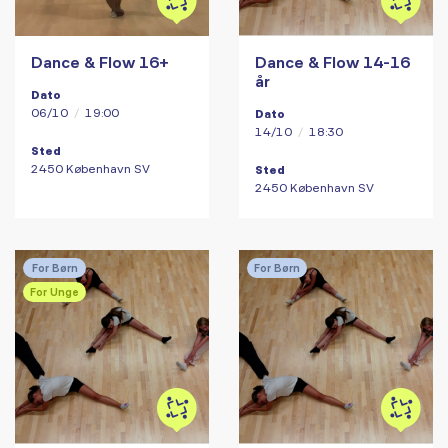
Dance & Flow 16+
Dance & Flow 14-16
år
Dato
06/10
/
19:00
Dato
14/10
/
18:30
Sted
2450 København SV
Sted
2450 København SV
For Børn
For Børn
For Unge