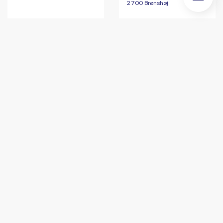
2700 Brønshøj
For Børn
For Seniorer
For Unge
For Voksne
2700 All Girls Dance
GSDans
Crew (10-13 år)
Dato
09/10
/
19:30
Dato
07/10
/
17:00
Sted
7400 Herning
Sted
2700 Brønshøj