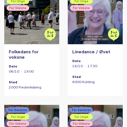
For Unge
For Unge
For Voksne
For Voksne
Folkedans for
Linedance / Øvet
voksne
Dato
16/10
/
17:30
Dato
06/10
/
19:00
Sted
6000 Kolding
Sted
2000 Frederiksberg
For Seniorer
For Seniorer
For Unge
For Unge
For Voksne
For Voksne