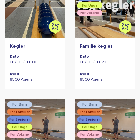
For Unge
For Voksne
Kegler
Familie kegler
Dato
Dato
08/10
/
18:00
08/10
/
16:30
Sted
Sted
6500 Vojens
6500 Vojens
For Børn
For Børn
For Familier
For Familier
For Seniorer
For Seniorer
For Unge
For Unge
For Voksne
For Voksne