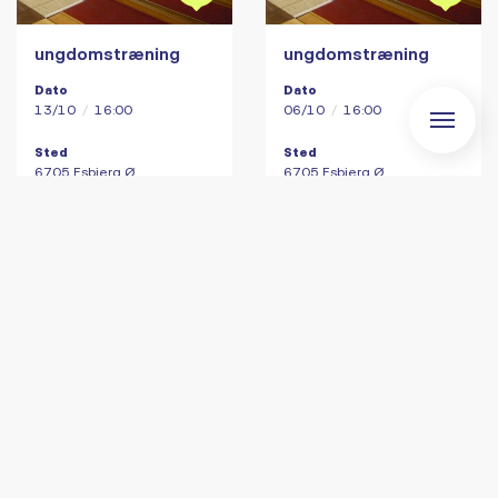
ungdomstræning
ungdomstræning
Dato
Dato
13/10
/
16:00
06/10
/
16:00
Sted
Sted
6705 Esbjerg Ø
6705 Esbjerg Ø
For Seniorer
For Seniorer
For Unge
For Unge
For Voksne
For Voksne
Voksne – øvede og
Voksne – øvede og