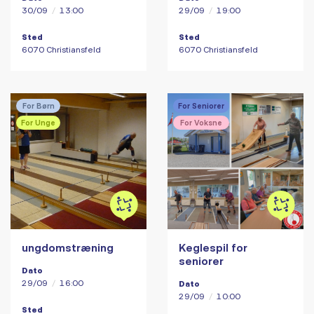
30/09
/
13:00
29/09
/
19:00
Sted
Sted
6070 Christiansfeld
6070 Christiansfeld
For Børn
For Seniorer
For Unge
For Voksne
ungdomstræning
Keglespil for
seniorer
Dato
29/09
/
16:00
Dato
29/09
/
10:00
Sted