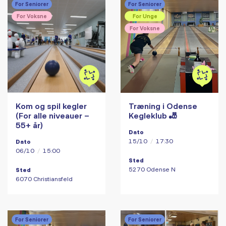
For Seniorer
For Seniorer
For Voksne
For Unge
For Voksne
Kom og spil kegler
Træning i Odense
(For alle niveauer –
Kegleklub 🎳
55+ år)
Dato
15/10
/
17:30
Dato
06/10
/
15:00
Sted
5270 Odense N
Sted
6070 Christiansfeld
For Seniorer
For Seniorer