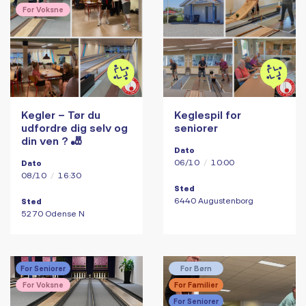
For Voksne
Kegler – Tør du
Keglespil for
udfordre dig selv og
seniorer
din ven ? 🎳
Dato
06/10
/
10:00
Dato
08/10
/
16:30
Sted
6440 Augustenborg
Sted
5270 Odense N
For Seniorer
For Børn
For Voksne
For Familier
For Seniorer