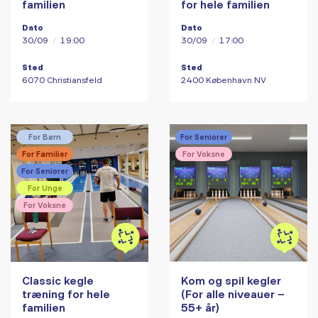
familien
for hele familien
Dato
Dato
30/09
/
19:00
30/09
/
17:00
Sted
Sted
6070 Christiansfeld
2400 København NV
For Børn
For Seniorer
For Familier
For Voksne
For Seniorer
For Unge
For Voksne
Classic kegle
Kom og spil kegler
træning for hele
(For alle niveauer –
familien
55+ år)