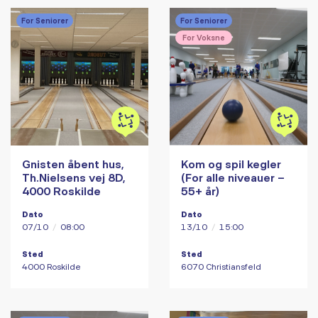
For Seniorer
For Seniorer
For Voksne
Gnisten åbent hus,
Kom og spil kegler
Th.Nielsens vej 8D,
(For alle niveauer –
4000 Roskilde
55+ år)
Dato
Dato
07/10
/
08:00
13/10
/
15:00
Sted
Sted
4000 Roskilde
6070 Christiansfeld