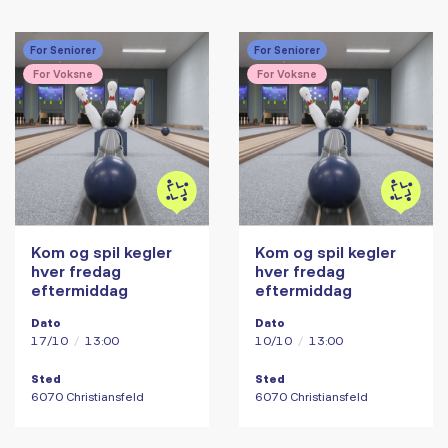
For Seniorer
For Seniorer
For Voksne
For Voksne
Kom og spil kegler
Kom og spil kegler
hver fredag
hver fredag
eftermiddag
eftermiddag
Dato
Dato
17/10
/
13:00
10/10
/
13:00
Sted
Sted
6070 Christiansfeld
6070 Christiansfeld