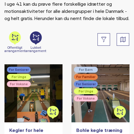
I uge 41 kan du prøve flere forskellige idrætter og
motionsaktiviteter for alle aldersgrupper i hele Danmark -
og helt gratis. Herunder kan du nemt finde de lokale tilbud.
Offentligt
Lukket
arrangement
arrangement
For Seniorer
For Børn
For Unge
For Familier
For Voksne
For Seniorer
For Unge
For Voksne
Kegler for hele
Bohle kegle træning