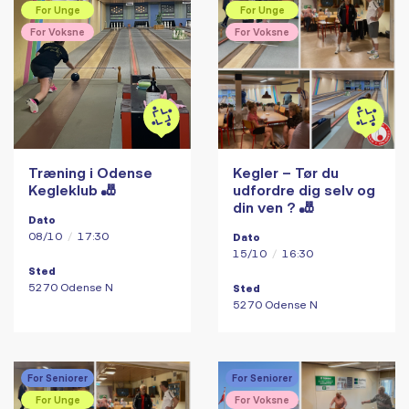
For Unge
For Unge
For Voksne
For Voksne
Træning i Odense
Kegler – Tør du
Kegleklub 🎳
udfordre dig selv og
din ven ? 🎳
Dato
08/10
/
17:30
Dato
15/10
/
16:30
Sted
5270 Odense N
Sted
5270 Odense N
For Seniorer
For Seniorer
For Unge
For Voksne