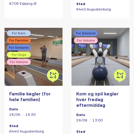
6705 Esbjerg Ø
Sted
6440 Augustenborg
For Børn
For Seniorer
For Familier
For Voksne
For Seniorer
For Unge
For Voksne
Familie kegler (for
Kom og spil kegler
hele familien)
hver fredag
eftermiddag
Dato
26/09
/
16:30
Dato
26/09
/
13:00
Sted
6440 Augustenborg
Sted