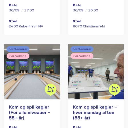
Dato
Dato
30/09
/
17:00
30/09
/
15:00
Sted
Sted
2400 København NV
6070 Christiansfeld
For Seniorer
For Seniorer
For Voksne
For Voksne
Kom og spil kegler
Kom og spil kegler –
(For alle niveauer –
hver mandag aften
55+ år)
(55+ år)
Dato
Dato