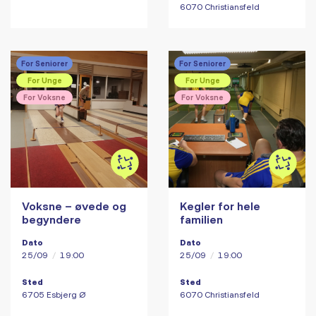
6070 Christiansfeld
For Seniorer
For Seniorer
For Unge
For Unge
For Voksne
For Voksne
Voksne – øvede og
Kegler for hele
begyndere
familien
Dato
Dato
25/09
/
19:00
25/09
/
19:00
Sted
Sted
6705 Esbjerg Ø
6070 Christiansfeld