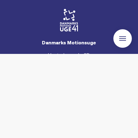
Danmarks Motionsuge
Vesterbrogade 6D
1620 København
Tlf. 22525340
Flere informationer
Privatlivs- og persondatapolitik
Hvad er Danmarks Motionsuge